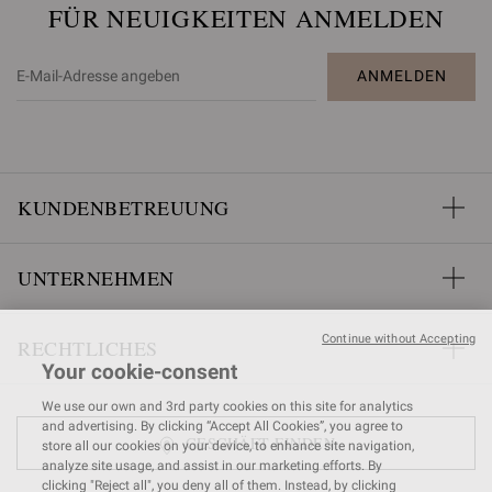
FÜR NEUIGKEITEN ANMELDEN
ANMELDEN
KUNDENBETREUUNG
UNTERNEHMEN
Continue without Accepting
RECHTLICHES
Your cookie-consent
We use our own and 3rd party cookies on this site for analytics
and advertising. By clicking “Accept All Cookies”, you agree to
GESCHÄFT FINDEN
store all our cookies on your device, to enhance site navigation,
analyze site usage, and assist in our marketing efforts. By
clicking "Reject all", you deny all of them. Instead, by clicking