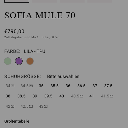
SOFIA MULE 70
€790,00
Zollabgaben und MwSt. inbegriffen
FARBE:
LILA - TPU
Bitte auswählen
SCHUHGRÖSSE:
Bitte auswählen
34
34.5
35
35.5
36
36.5
37
37.5
38
38.5
39
39.5
40
40.5
41
41.5
42
42.5
43
Größentabelle