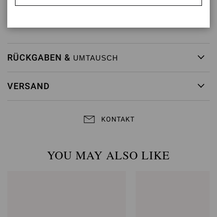
Modellcode: G10184.70RIC
Artikelnummer:
G10184.70RIC.GMEFRFR
RÜCKGABEN &
UMTAUSCH
VERSAND
KONTAKT
YOU MAY ALSO LIKE