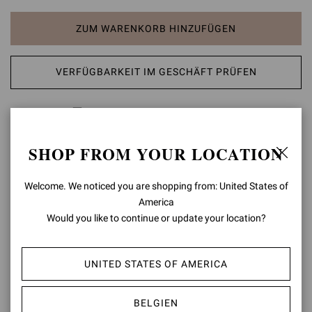
ZUM WARENKORB HINZUFÜGEN
VERFÜGBARKEIT IM GESCHÄFT PRÜFEN
AUF DIE WUNSCHLISTE SETZEN
SHOP FROM YOUR LOCATION
PRODUKTDETAILS
Die auf einem 8,5 cm hohen Stilettoabsatz ruhende Sandale
Welcome. We noticed you are shopping from: United States of
Portofino 85 ist die moderne Version eines Klassikers. Das Design
America
zeichnet sich zudem durch eine abgerundete Schnalle am
Would you like to continue or update your location?
Knöchelriemen aus. Handgefertigt in Italien.
Zusammensetzung: 100% NAPPA
UNITED STATES OF AMERICA
Absatzhöhe: 85 mm
Modellcode: G60953.85RIC
BELGIEN