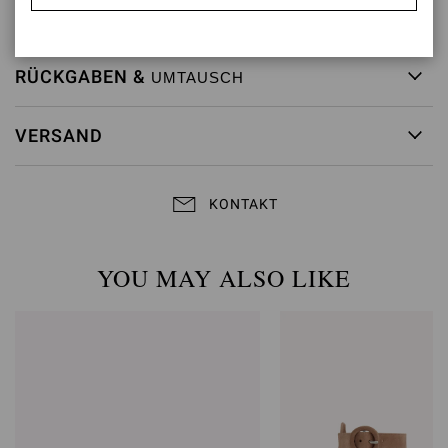
Artikelnummer:
G60953.85RIC.NAPBIAN
RÜCKGABEN &
UMTAUSCH
VERSAND
KONTAKT
YOU MAY ALSO LIKE