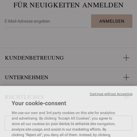
FÜR NEUIGKEITEN ANMELDEN
ANMELDEN
KUNDENBETREUUNG
UNTERNEHMEN
Continue without Accepting
RECHTLICHES
Your cookie-consent
We use our own and 3rd party cookies on this site for analytics
and advertising. By clicking “Accept All Cookies”, you agree to
GESCHÄFT FINDEN
store all our cookies on your device, to enhance site navigation,
analyze site usage, and assist in our marketing efforts. By
clicking "Reject all", you deny all of them. Instead, by clicking