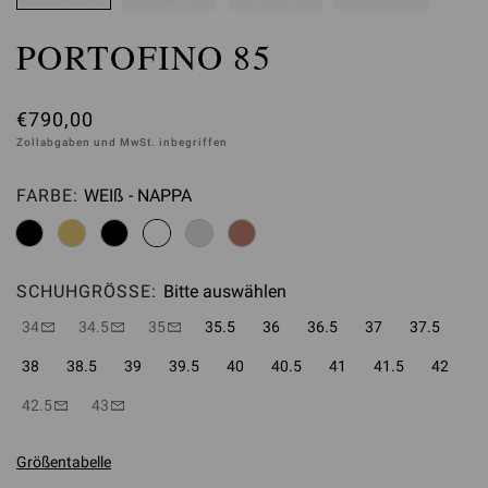
PORTOFINO 85
€790,00
Zollabgaben und MwSt. inbegriffen
FARBE:
WEIß - NAPPA
Bitte auswählen
SCHUHGRÖSSE:
Bitte auswählen
34
34.5
35
35.5
36
36.5
37
37.5
38
38.5
39
39.5
40
40.5
41
41.5
42
42.5
43
Größentabelle