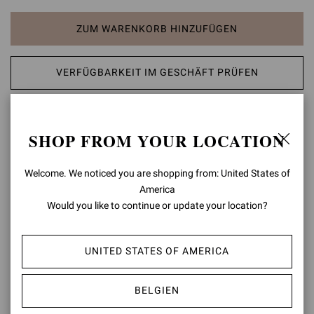
ZUM WARENKORB HINZUFÜGEN
VERFÜGBARKEIT IM GESCHÄFT PRÜFEN
AUF DIE WUNSCHLISTE SETZEN
SHOP FROM YOUR LOCATION
PRODUKTDETAILS
Welcome. We noticed you are shopping from: United States of
Der Mule Fes mit runder Zehenpartie ist aus Leder gefertigt und mit
America
einem 7 cm hohen Stilettoabsatz versehen. Das Design ist mit
Would you like to continue or update your location?
feinen Zierausschnitten und Quasten verziert. Handgefertigt in
Italien.
UNITED STATES OF AMERICA
Zusammensetzung: 100% KALBSLEDER
Absatzhöhe: 70 mm
Modellcode: G10224.70CUO
BELGIEN