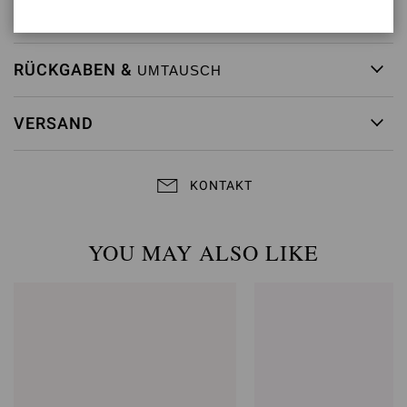
Artikelnummer:
G10224.70CUO.VGISEDO
RÜCKGABEN &
UMTAUSCH
VERSAND
KONTAKT
YOU MAY ALSO LIKE