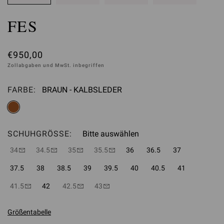
FES
€950,00
Zollabgaben und MwSt. inbegriffen
FARBE:
BRAUN - KALBSLEDER
Bitte auswählen
SCHUHGRÖSSE:
Bitte auswählen
34
34.5
35
35.5
36
36.5
37
37.5
38
38.5
39
39.5
40
40.5
41
41.5
42
42.5
43
Größentabelle