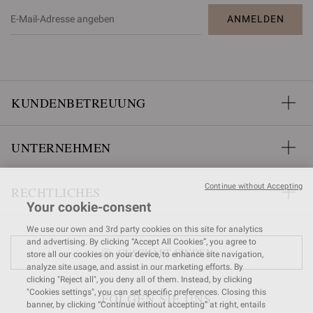
ANMELDEN
KUNDENBETREUUNG
UNTERNEHMEN
Continue without Accepting
RECHTLICHES
Your cookie-consent
We use our own and 3rd party cookies on this site for analytics
and advertising. By clicking “Accept All Cookies”, you agree to
GESCHÄFT FINDEN
store all our cookies on your device, to enhance site navigation,
analyze site usage, and assist in our marketing efforts. By
clicking "Reject all", you deny all of them. Instead, by clicking
"Cookies settings", you can set specific preferences. Closing this
FOLGEN SIE UNS
banner, by clicking “Continue without accepting” at right, entails