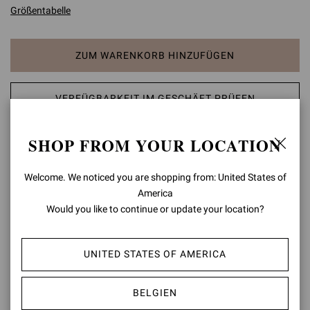
Größentabelle
ZUM WARENKORB HINZUFÜGEN
VERFÜGBARKEIT IM GESCHÄFT PRÜFEN
SHOP FROM YOUR LOCATION
AUF DIE WUNSCHLISTE SETZEN
Welcome. We noticed you are shopping from: United States of
PRODUKTDETAILS
America
Would you like to continue or update your location?
Gianvito 85 ist eine wahre Stillegende: Die spitz zulaufende
Silhouette des Signature-Styles wird von einem 8,5 cm hohen
Stilettoabsatz abgerundet. Handgefertigt in Italien.
UNITED STATES OF AMERICA
Zusammensetzung: 100 % WILDLEDER
Absatzhöhe: 85 mm
BELGIEN
Modellcode: G24580.85RIC