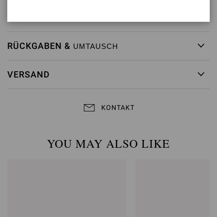
Artikelnummer:
G24580.85RIC.CAMDENI
RÜCKGABEN &
UMTAUSCH
VERSAND
KONTAKT
YOU MAY ALSO LIKE