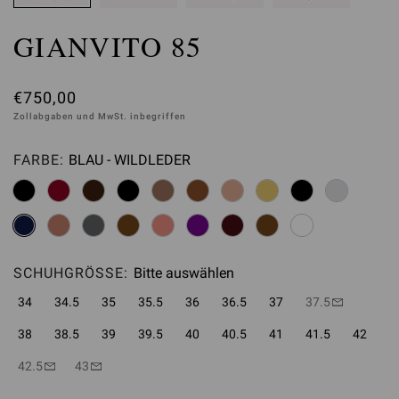
GIANVITO 85
€750,00
Zollabgaben und MwSt. inbegriffen
FARBE:
BLAU - WILDLEDER
Bitte auswählen
SCHUHGRÖSSE:
Bitte auswählen
34
34.5
35
35.5
36
36.5
37
37.5
38
38.5
39
39.5
40
40.5
41
41.5
42
42.5
43