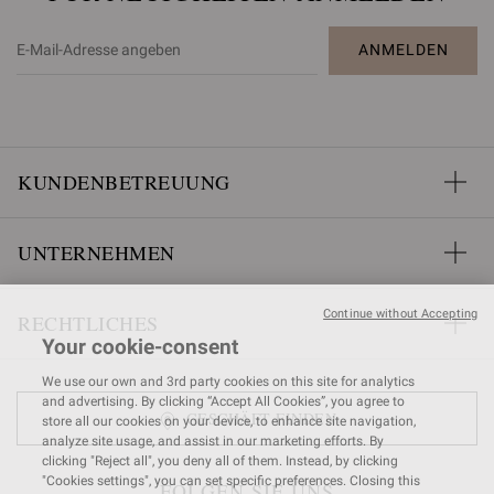
ANMELDEN
KUNDENBETREUUNG
UNTERNEHMEN
Continue without Accepting
RECHTLICHES
Your cookie-consent
We use our own and 3rd party cookies on this site for analytics
and advertising. By clicking “Accept All Cookies”, you agree to
GESCHÄFT FINDEN
store all our cookies on your device, to enhance site navigation,
analyze site usage, and assist in our marketing efforts. By
clicking "Reject all", you deny all of them. Instead, by clicking
"Cookies settings", you can set specific preferences. Closing this
FOLGEN SIE UNS