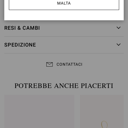
MALTA
ID articolo:
G61408.15RIC.CAMPRAL
RESI & CAMBI
SPEDIZIONE
CONTATTACI
POTREBBE ANCHE PIACERTI