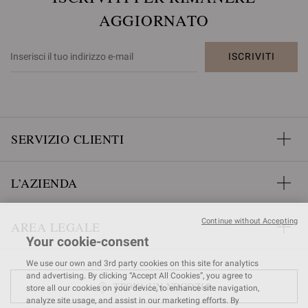
AGGIORNATO
ISCRIVITI
SERVIZIO CLIENTI
L’AZIENDA
Continue without Accepting
AREA LEGALE
Your cookie-consent
We use our own and 3rd party cookies on this site for analytics
and advertising. By clicking “Accept All Cookies”, you agree to
TROVA UN NEGOZIO
store all our cookies on your device, to enhance site navigation,
analyze site usage, and assist in our marketing efforts. By