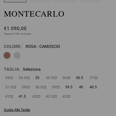
MONTECARLO
€1.090,00
Tasse e IVA incluse
COLORE:
ROSA - CAMOSCIO
Seleziona
TAGLIA:
Seleziona
34
34.5
35
35.5
36
36.5
37
37.5
38
38.5
39
39.5
40
40.5
41
41.5
42
42.5
43
Guida Alle Taglie