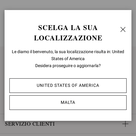
SCELGA LA SUA
TORNA IN ALTO
LOCALIZZAZIONE
Le diamo il benvenuto, la sua localizzazione risulta in: United
States of America
ISCRIVITI PER RIMANERE
Desidera proseguire o aggiornarla?
AGGIORNATO
UNITED STATES OF AMERICA
ISCRIVITI
MALTA
SERVIZIO CLIENTI