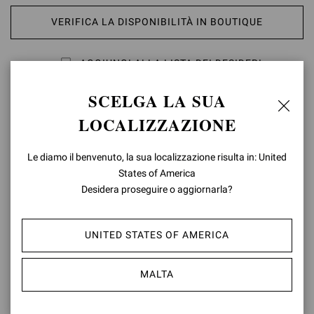
VERIFICA LA DISPONIBILITÀ IN BOUTIQUE
AGGIUNGI ALLA LISTA DEI DESIDERI
SCELGA LA SUA
DETTAGLI PRODOTTO
LOCALIZZAZIONE
Realizzata in pelle pregiata, Portofino Belt è una cintura da donna
caratterizzata da una maxi fibbia rotonda rivestita in pelle
Le diamo il benvenuto, la sua localizzazione risulta in: United
abbinata. Fatto a mano in Italia.
States of America
Desidera proseguire o aggiornarla?
Composizione: 100%VITELLO
Codice Modello: V00470.50POR
UNITED STATES OF AMERICA
ID articolo:
V00470.50POR.VGIBIAN
MALTA
RESI & CAMBI