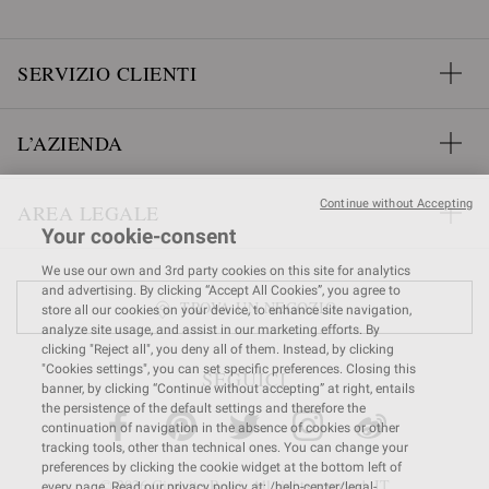
SERVIZIO CLIENTI
L’AZIENDA
Continue without Accepting
AREA LEGALE
Your cookie-consent
We use our own and 3rd party cookies on this site for analytics
and advertising. By clicking “Accept All Cookies”, you agree to
TROVA UN NEGOZIO
store all our cookies on your device, to enhance site navigation,
analyze site usage, and assist in our marketing efforts. By
clicking "Reject all", you deny all of them. Instead, by clicking
"Cookies settings", you can set specific preferences. Closing this
SEGUICI
banner, by clicking “Continue without accepting” at right, entails
the persistence of the default settings and therefore the
continuation of navigation in the absence of cookies or other
tracking tools, other than technical ones. You can change your
preferences by clicking the cookie widget at the bottom left of
© 2026 Gianvito Rossi. All rights reserved. IT
every page. Read our privacy policy at: /help-center/legal-