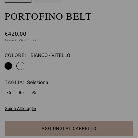
PORTOFINO BELT
€420,00
Tasse e IVA incluse
COLORE:
BIANCO - VITELLO
Seleziona
TAGLIA:
Seleziona
75
85
95
Guida Alle Taglie
AGGIUNGI AL CARRELLO