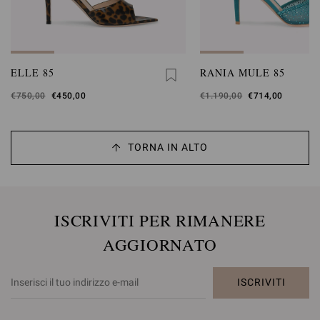
ELLE 85
RANIA MULE 85
Era
€750,00
,
€450,00
Era
€1.190,00
,
€714,00
è
è
TORNA IN ALTO
ISCRIVITI PER RIMANERE
AGGIORNATO
ISCRIVITI