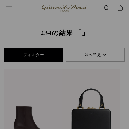
234
製
品
が
234の結果
見
つ
か
り
フィルター
並べ替え
ま
し
た