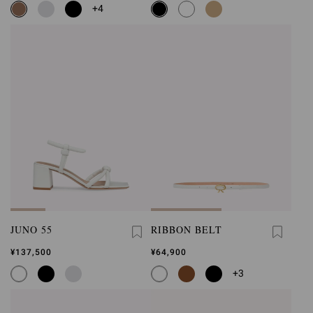
+4
JUNO 55
RIBBON BELT
¥137,500
¥64,900
+3