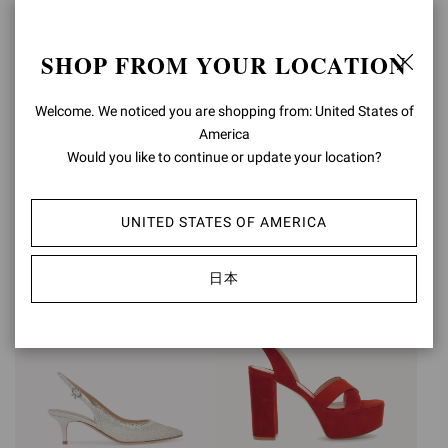
SHOP FROM YOUR LOCATION
Welcome. We noticed you are shopping from: United States of
GIANVITO 55
LOW TOP
America
¥126,500
¥145,200
Would you like to continue or update your location?
+2
UNITED STATES OF AMERICA
日本