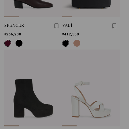
SPENCER
VALÌ
¥266,200
¥412,500