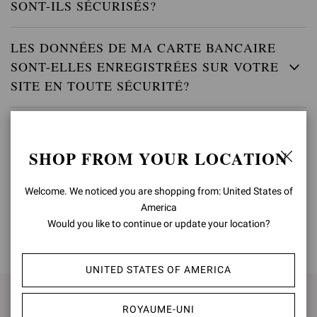
SONT-ILS SÉCURISÉS?
LES DONNÉES DE MA CARTE BANCAIRE
SONT-ELLES ENREGISTRÉES SUR VOTRE
SITE EN TOUTE SÉCURITÉ?
QUAND SERAI-JE DÉBITÉ POUR MON
ACHAT?
SHOP FROM YOUR LOCATION
Welcome. We noticed you are shopping from: United States of
America
Would you like to continue or update your location?
HAUT DE LA PAGE
UNITED STATES OF AMERICA
S'INSCRIRE POUR RESTER
ROYAUME-UNI