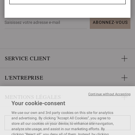
INFORMÉ(E)
ABONNEZ-VOUS
SERVICE CLIENT
L'ENTREPRISE
Continue without Accepting
MENTIONS LÉGALES
Your cookie-consent
We use our own and 3rd party cookies on this site for analytics
and advertising. By clicking “Accept All Cookies”, you agree to
TROUVER UN MAGASIN
store all our cookies on your device, to enhance site navigation,
analyze site usage, and assist in our marketing efforts. By
clicking "Reject all", you deny all of them. Instead, by clicking