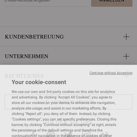
KUNDENBETREUUNG
UNTERNEHMEN
Continue without Accepting
RECHTLICHES
Your cookie-consent
We use our own and 3rd party cookies on this site for analytics
and advertising. By clicking “Accept All Cookies”, you agree to
GESCHÄFT FINDEN
store all our cookies on your device, to enhance site navigation,
analyze site usage, and assist in our marketing efforts. By
clicking "Reject all", you deny all of them. Instead, by clicking
"Cookies settings", you can set specific preferences. Closing this
FOLGEN SIE UNS
banner, by clicking “Continue without accepting” at right, entails
the persistence of the default settings and therefore the
continuation of navigation in the absence of cookies or other