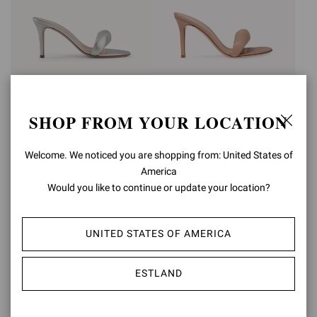
BIJOUX MULE 85
BIJOUX MULE 85
SHOP FROM YOUR LOCATION
€750,00
€750,00
Welcome. We noticed you are shopping from: United States of
America
Sie haben sich 4 von 4 products angesehen
Would you like to continue or update your location?
UNITED STATES OF AMERICA
ZURÜCK NACH OBEN
ESTLAND