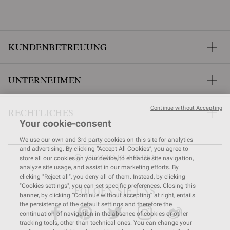
KUNDENBETREUUNG
UNTERNEHMEN
Continue without Accepting
RECHTLICHES
Your cookie-consent
We use our own and 3rd party cookies on this site for analytics
and advertising. By clicking “Accept All Cookies”, you agree to
GESCHÄFT FINDEN
store all our cookies on your device, to enhance site navigation,
analyze site usage, and assist in our marketing efforts. By
clicking "Reject all", you deny all of them. Instead, by clicking
"Cookies settings", you can set specific preferences. Closing this
FOLGEN SIE UNS
banner, by clicking “Continue without accepting” at right, entails
the persistence of the default settings and therefore the
continuation of navigation in the absence of cookies or other
tracking tools, other than technical ones. You can change your