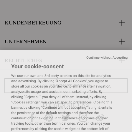
KUNDENBETREUUNG
UNTERNEHMEN
Continue without Accepting
RECHTLICHES
Your cookie-consent
We use our own and 3rd party cookies on this site for analytics
and advertising. By clicking “Accept All Cookies”, you agree to
GESCHÄFT FINDEN
store all our cookies on your device, to enhance site navigation,
analyze site usage, and assist in our marketing efforts. By
clicking "Reject all", you deny all of them. Instead, by clicking
"Cookies settings", you can set specific preferences. Closing this
FOLGEN SIE UNS
banner, by clicking “Continue without accepting” at right, entails
the persistence of the default settings and therefore the
continuation of navigation in the absence of cookies or other
tracking tools, other than technical ones. You can change your
preferences by clicking the cookie widget at the bottom left of