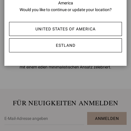
America
Would you like to continue or update your location?
Der Bräutigam
UNITED STATES OF AMERICA
Entdecken Sie die Bräutigamschuhe von Gianvito Rossi.
Unverkennbare italienische Handwerkskunst mit einer akribischen
ESTLAND
Liebe zum Detail für den perfekten Bräutigamlook. Formelle
Schnürschuhe, Modelle aus Lackleder und Samtloafer für eine
Kollektion, die jeden einzelnen Moment dieses einen großen Tages
mit einem edlen minimalistischen Ansatz zelebriert.
FÜR NEUIGKEITEN ANMELDEN
ANMELDEN