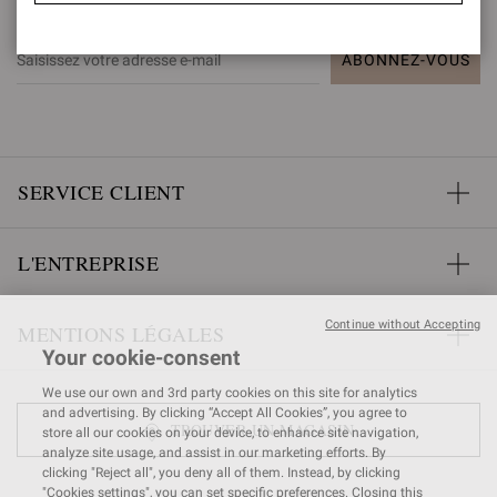
INFORMÉ(E)
ABONNEZ-VOUS
SERVICE CLIENT
L'ENTREPRISE
Continue without Accepting
MENTIONS LÉGALES
Your cookie-consent
We use our own and 3rd party cookies on this site for analytics
and advertising. By clicking “Accept All Cookies”, you agree to
TROUVER UN MAGASIN
store all our cookies on your device, to enhance site navigation,
analyze site usage, and assist in our marketing efforts. By
clicking "Reject all", you deny all of them. Instead, by clicking
"Cookies settings", you can set specific preferences. Closing this