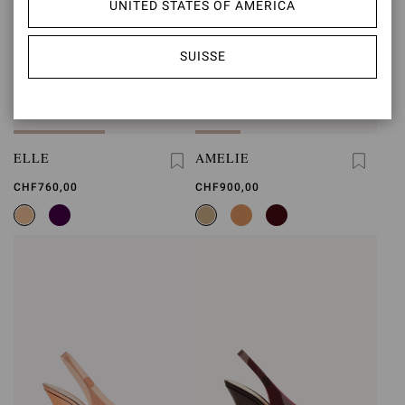
UNITED STATES OF AMERICA
SUISSE
ELLE
AMELIE
CHF760,00
CHF900,00