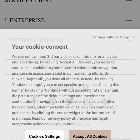
SERVICE CLIENT
L'ENTREPRISE
Continue without Accepting
MENTIONS LÉGALES
Your cookie-consent
We use our own and 3rd party cookies on this site for analytics
and advertising. By clicking “Accept All Cookies”, you agree to
TROUVER UN MAGASIN
store all our cookies on your device, to enhance site navigation,
analyze site usage, and assist in our marketing efforts. By
clicking "Reject all", you deny all of them. Instead, by clicking
"Cookies settings", you can set specific preferences. Closing this
NOUS SUIVRE
banner, by clicking “Continue without accepting” at right, entails
the persistence of the default settings and therefore the
continuation of navigation in the absence of cookies or other
tracking tools, other than technical ones. You can change your
preferences by clicking the cookie widget at the bottom left of
© 2026 Gianvito Rossi. All rights reserved. IT
every page. Read our privacy policy at: /help-center/legal-
VAT nr 03591
680404
area/cookie-policy/cookie-policy.html
Cookies Settings
Accept All Cookies
Ce site est protégé par reCAPTCHA et la
Politique de confidentialité
et les
Conditions d'utilisation
de