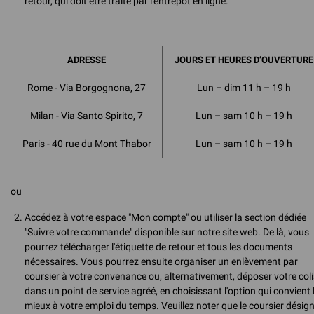
retour, qui doit être traité par l'entrepôt en ligne.
ADRESSE
JOURS ET HEURES D’OUVERTURE
Rome - Via Borgognona, 27
Lun – dim 11 h – 19 h
Milan - Via Santo Spirito, 7
Lun – sam 10 h – 19 h
Paris - 40 rue du Mont Thabor
Lun – sam 10 h – 19 h
ou
Accédez à votre espace "Mon compte" ou utiliser la section dédiée
"Suivre votre commande" disponible sur notre site web. De là, vous
pourrez télécharger l'étiquette de retour et tous les documents
nécessaires. Vous pourrez ensuite organiser un enlèvement par
coursier à votre convenance ou, alternativement, déposer votre coli
dans un point de service agréé, en choisissant l'option qui convient 
mieux à votre emploi du temps. Veuillez noter que le coursier désig