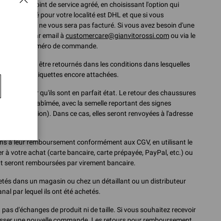
 dans un point de service agréé, en choisissant l'option qui
rsier désigné pour votre localité est DHL et que si vous
coût du service ne vous sera pas facturé. Si vous avez besoin d'une
vito Rossi par email à
customercare@gianvitorossi.com
ou via le
produit et le numéro de commande.
rticles doivent être retournés dans les conditions dans lesquelles
, avec leurs étiquettes encore attachées.
our s'assurer qu'ils sont en parfait état. Le retour des chaussures
ans une boîte abîmée, avec la semelle reportant des signes
t de protection). Dans ce cas, elles seront renvoyées à l'adresse
ons à leur remboursement conformément aux CGV, en utilisant le
à votre achat (carte bancaire, carte prépayée, PayPal, etc.) ou
 seront remboursées par virement bancaire.
chetés dans un magasin ou chez un détaillant ou un distributeur
nal par lequel ils ont été achetés.
as d'échanges de produit ni de taille. Si vous souhaitez recevoir
ir passer une nouvelle commande. Les retours pour remboursement