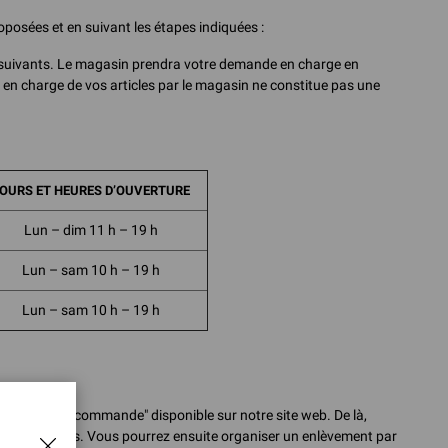
oposées et en suivant les étapes indiquées :
cte suivants. Le magasin prendra votre demande en charge en
ise en charge de vos articles par le magasin ne constitue pas une
OURS ET HEURES D’OUVERTURE
Lun – dim 11 h – 19 h
Lun – sam 10 h – 19 h
Lun – sam 10 h – 19 h
Suivre votre commande" disponible sur notre site web. De là,
ts nécessaires. Vous pourrez ensuite organiser un enlèvement par