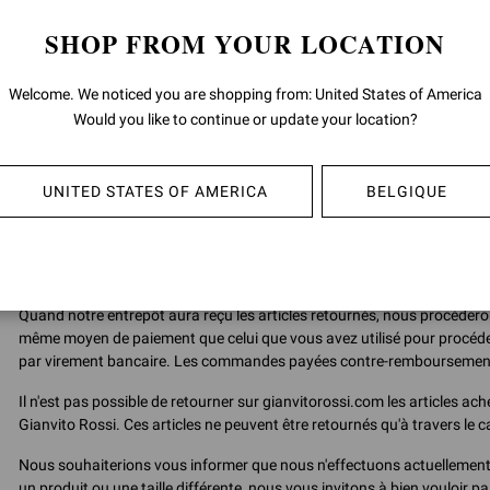
coursier à votre convenance ou, alternativement, déposer votre colis
convient le mieux à votre emploi du temps. Veuillez noter que le cou
SHOP FROM YOUR LOCATION
choisissez d'utiliser notre service de coursier pour l'expédition, le 
assistance supplémentaire, veuillez contacter le Service Client Gian
Welcome. We noticed you are shopping from: United States of America
site web en cliquant sur le lien "
Contactez-nous
", en indiquant le 
Would you like to continue or update your location?
Veillez à ce que les articles soient dans leur emballage d'origine : les a
ils ont été reçus, c'est-à-dire en parfait état et complets, comme neufs
UNITED STATES OF AMERICA
BELGIQUE
Le personnel de notre entrepôt contrôlera tous les articles retournés p
pourrait ne pas être accepté si celles-ci sont retournées sans boîte, d
d'utilisation évidents ou s'il manque certains éléments (comme le sache
de livraison utilisée dans la commande d'origine.
Quand notre entrepôt aura reçu les articles retournés, nous procéder
même moyen de paiement que celui que vous avez utilisé pour procéder 
par virement bancaire. Les commandes payées contre-remboursement
Il n'est pas possible de retourner sur gianvitorossi.com les articles a
Gianvito Rossi. Ces articles ne peuvent être retournés qu'à travers le ca
Nous souhaiterions vous informer que nous n'effectuons actuellement p
un produit ou une taille différente, nous vous invitons à bien voulo