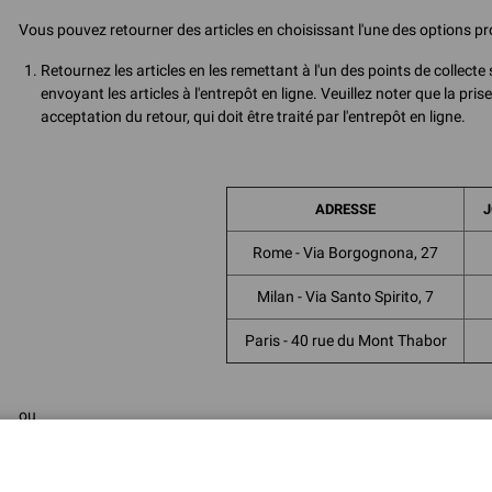
Vous pouvez retourner des articles en choisissant l'une des options pr
Retournez les articles en les remettant à l'un des points de colle
envoyant les articles à l'entrepôt en ligne. Veuillez noter que la pr
acceptation du retour, qui doit être traité par l'entrepôt en ligne.
ADRESSE
J
Rome - Via Borgognona, 27
Milan - Via Santo Spirito, 7
Paris - 40 rue du Mont Thabor
ou
Accédez à votre espace "Mon compte" ou utiliser la section dédiée "
vous pourrez télécharger l'étiquette de retour et tous les documen