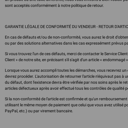
sont acceptés conformément à notre politique de retour.
GARANTIE LÉGALE DE CONFORMITÉ DU VENDEUR - RETOUR D'AR
En cas de défauts et/ou de non-conformité, vous aurez le droit d'obtenir
ou par des solutions alternatives dans les cas expressément prévus par 
Si vous trouvez l'un de ces défauts, merci de contacter le Service Client
Client » de notre site, en précisant s'il s'agit d'un article « endommag
Lorsque vous aurez accompli toutes les démarches, vous recevrez un c
devrez procéder. L'autorisation de retourner l'article n'équivaut pas 
du défaut, dont l'existence devra être vérifiée par nos soins après le 
articles défectueux après avoir effectué tous les contrôles de qualité p
Si la non-conformité de l'article est confirmée et qu'un remboursement 
utilisant le même moyen de paiement que celui que vous avez utilisé po
PayPal, etc.) ou par virement bancaire.