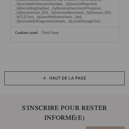
_hjIncludedInSessionSample, _hjSessionRejected,
_hjRecordingEnabled, _hjAbsoluteSessionInProgress,
_hjSessionUser_{ID}, _hjSessionResumed, _hjSession_{ID},
_hjTLDTest, _hjUserAttributesHash, _hjid,
_hjIncludedInPageviewSample, _hjLocalStorageTest
Third Party
HAUT DE LA PAGE
S'INSCRIRE POUR RESTER
INFORMÉ(E)