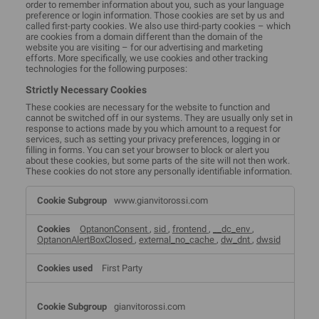
order to remember information about you, such as your language
preference or login information. Those cookies are set by us and
called first-party cookies. We also use third-party cookies – which
are cookies from a domain different than the domain of the
website you are visiting – for our advertising and marketing
efforts. More specifically, we use cookies and other tracking
technologies for the following purposes:
Strictly Necessary Cookies
These cookies are necessary for the website to function and
cannot be switched off in our systems. They are usually only set in
response to actions made by you which amount to a request for
services, such as setting your privacy preferences, logging in or
filling in forms. You can set your browser to block or alert you
about these cookies, but some parts of the site will not then work.
These cookies do not store any personally identifiable information.
Strictly
www.gianvitorossi.com
Necessary
Cookies
OptanonConsent
,
sid
,
frontend
,
__dc_env
,
OptanonAlertBoxClosed
,
external_no_cache
,
dw_dnt
,
dwsid
First Party
gianvitorossi.com