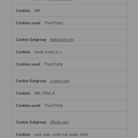
MR
Third Party
bidswitch.net
tuuid, tuuid_lu, c
Third Party
c.bing.com
MR, SRM_B
Third Party
rfihub.com
eud, ruds, cmd, rud, euds, smd