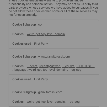
These cookies enable the website to provide enhanced
functionality and personalisation. They may be set by us or by third
party providers whose services we have added to our pages. If you
do not allow these cookies then some or all of these services may
not function properly.
Functional
com
Cookies
weird_get_top_level_domain
First Party
www.gianvitorossi.com
__dcact
,
recentlyViewed
,
__cq_dnt
,
__EC_TEST__
,
language
,
weird_get_top_level_domain
,
__cq_seg
First Party
gianvitorossi.com
weird_get_top_level_domain
,
__cq_seg