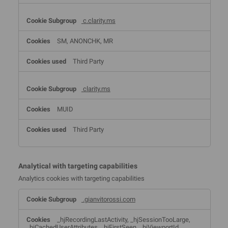
c.clarity.ms
SM, ANONCHK, MR
Third Party
clarity.ms
MUID
Third Party
Analytical with targeting capabilities
Analytics cookies with targeting capabilities
Analytical
.gianvitorossi.com
with
targeting
capabilities
_hjRecordingLastActivity, _hjSessionTooLarge,
_hjCachedUserAttributes, _hjFirstSeen, _hjViewportId,