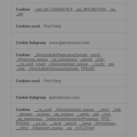
_gat_UA-123445678-9
,
_ga_5K9JRD703Q
,
_ga
,
_gid
First Party
www.gianvitorossi.com
_hjIncludedInPageviewSample
,
cqcid
,
_hjSession_xxxxxx
,
_ga_xxxxxxxxxx
,
_uetvid
,
_clck
,
__cq_uuid
,
cquid
,
_hjSessionUser_xxxxxx
,
__cq_bc
,
_ga
,
_clsk
,
_hjIncludedInSessionSample
,
FPGSID
First Party
gianvitorossi.com
__cq_uuid
,
_hjSessionUser_xxxxxx
,
__utmc
,
_clsk
,
_gtmeec
,
_gclxxxx
,
_ga_xxxxxxx
,
__utmb
,
_gid
,
_clck
,
_ga_xxxxxxxxxx
,
_hjAbsoluteSessionInProgress
,
FPID
,
FPGSID
,
__cq_bc
,
__utmt
,
_uetvid
,
__utma
,
_hjFirstSeen
,
__utmz
,
_hjSession_xxxxxx
,
_ga
,
_hjTLDTest