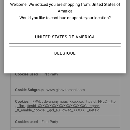
.gianvitorossi.com
Welcome. We noticed you are shopping from: United States of
America
_gcl_au
Would you like to continue or update your location?
First Party
UNITED STATES OF AMERICA
gianvitorossi.com
BELGIQUE
_fbp
,
ttcsid
,
_tt_enable_cookie
,
_gcl_au
,
_uetsid
,
FPAU
,
FPLC
,
_ttp
,
ttcsid_XXXXXXXXXXXXXXXXXXXXCategory
First Party
www.gianvitorossi.com
FPAU
,
dwanonymous_xxxxxxxx
,
ttcsid
,
FPLC
,
_ttp
,
_fbp
,
ttcsid_XXXXXXXXXXXXXXXXXXXXCategory
,
_tt_enable_cookie
,
_gcl_au
,
dwac_XXXXX
,
_uetsid
First Party