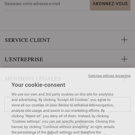
ABONNEZ-VOUS
SERVICE CLIENT
L'ENTREPRISE
Continue without Accepting
MENTIONS LÉGALES
Your cookie-consent
We use our own and 3rd party cookies on this site for analytics
and advertising. By clicking “Accept All Cookies”, you agree to
TROUVER UN MAGASIN
store all our cookies on your device, to enhance site navigation,
analyze site usage, and assist in our marketing efforts. By
clicking "Reject all", you deny all of them. Instead, by clicking
"Cookies settings", you can set specific preferences. Closing this
NOUS SUIVRE
banner, by clicking “Continue without accepting” at right, entails
the persistence of the default settings and therefore the