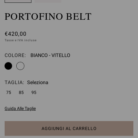
PORTOFINO BELT
€420,00
Tasse e IVA incluse
COLORE:
BIANCO - VITELLO
Seleziona
TAGLIA:
Seleziona
75
85
95
Guida Alle Taglie
AGGIUNGI AL CARRELLO