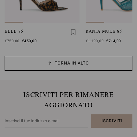
ELLE 85
RANIA MULE 85
Era
€750,00
,
€450,00
Era
€1.190,00
,
€714,00
è
è
TORNA IN ALTO
ISCRIVITI PER RIMANERE
AGGIORNATO
ISCRIVITI