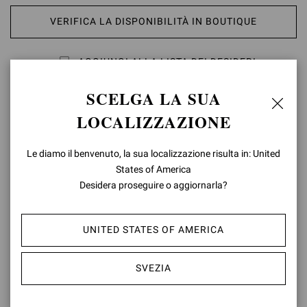
VERIFICA LA DISPONIBILITÀ IN BOUTIQUE
AGGIUNGI ALLA LISTA DEI DESIDERI
SCELGA LA SUA
DETTAGLI PRODOTTO
LOCALIZZAZIONE
Realizzata in pelle pregiata, Portofino Belt è una cintura da donna
caratterizzata da una maxi fibbia rotonda rivestita in pelle
Le diamo il benvenuto, la sua localizzazione risulta in: United
abbinata. Fatto a mano in Italia.
States of America
Desidera proseguire o aggiornarla?
Composizione: 100%VITELLO
Codice Modello: V00470.50POR
UNITED STATES OF AMERICA
ID articolo:
V00470.50POR.VGIBIAN
SVEZIA
RESI & CAMBI