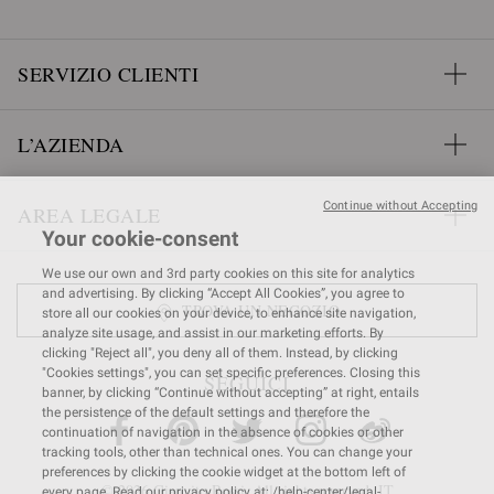
SERVIZIO CLIENTI
L’AZIENDA
Continue without Accepting
AREA LEGALE
Your cookie-consent
We use our own and 3rd party cookies on this site for analytics
and advertising. By clicking “Accept All Cookies”, you agree to
TROVA UN NEGOZIO
store all our cookies on your device, to enhance site navigation,
analyze site usage, and assist in our marketing efforts. By
clicking "Reject all", you deny all of them. Instead, by clicking
"Cookies settings", you can set specific preferences. Closing this
SEGUICI
banner, by clicking “Continue without accepting” at right, entails
the persistence of the default settings and therefore the
continuation of navigation in the absence of cookies or other
tracking tools, other than technical ones. You can change your
preferences by clicking the cookie widget at the bottom left of
© 2026 Gianvito Rossi. All rights reserved. IT
every page. Read our privacy policy at: /help-center/legal-