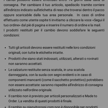
consegna. Per cambiare il tuo articolo, spediscilo tramite corriere
all'indirizzo indicato sull'etichetta di reso che troverai dentro il pacco
oppure scaricabile dalla tua area personale. In caso di ordine
effettuato come utente ospite ti invitiamo a cliccare la voce «Segui il
tuo ordine» dal piè di pagina e inserire il numero di ordine e la mail.
I prodotti restituiti per il cambio devono soddisfare le seguenti
condizioni:
Tutti gli articoli devono essere restituiti nelle loro condizioni
originali, con tutte le etichette intatte.
Prodotti che siano stati indossati, utilizzati, alterati o rovinati
non saranno accettati.
Le calzature restituite senza scatola, in una scatola
danneggiata, con la suola con segni evidenti o in caso di
componenti mancanti (come il sacchetto protettivo) potrebbero
non essere accettate: saranno rispedite all'indirizzo di consegna
utilizzato nell'ordine originale.
Il cambio non è previsto per articoli personalizzati e Made to
Order. La vendita di questi prodotti è finale.
Il cambio su gianvitorossi.com non è disponibile per prodotti