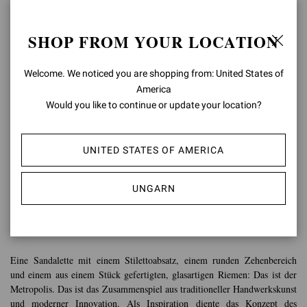
SHOP FROM YOUR LOCATION
Welcome. We noticed you are shopping from: United States of
America
Would you like to continue or update your location?
UNITED STATES OF AMERICA
METROPOLIS
UNGARN
„Die durchsichtige Optik unterstreicht die Dynamik und Feminität dieses
Schuhs.“
Eine Sandalette mit einem Stilettoabsatz, einem runden Zehenbereich
und einem aus einem Stück gefertigten, glasartigen Riemen: Das ist der
Metropolis. Das ist das Zusammenspiel aus traditioneller Handwerkskunst
und moderner Innovation. Als Inspiration diente das Konzept des