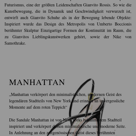
Futurismus, eine der größten Leidenschaften Gianvito Rossis. So wie die
Kunstbewegung, die in Dynamik und Geschwindigkeit verwurzelt ist,
entwirft auch Gianvito Schuhe als in der Bewegung lebende Objekte:
Inspiriert wurde das Design des Metropolis von Umberto Boccionis
berühmter Skulptur Einzigartige Formen der Kontinuität im Raum, die
zu Gianvitos Lieblingskunstwerken gehört, sowie der Nike von
Samothrake.
MANHATTAN
„Manhattan verkörpert den minimalistischen, modernen Geist des
legendären Stadtteils von New York und erinnert an unvergessliche
Momente auf dem roten Teppich“
Die Sandale Manhattan ist von New Yorks bekanntestem Stadtteil
inspiriert und verkörpert dessen minimalistische und moderne Seite.
In Anlehnung an den zeitgenössischen Geist dieses berühmten