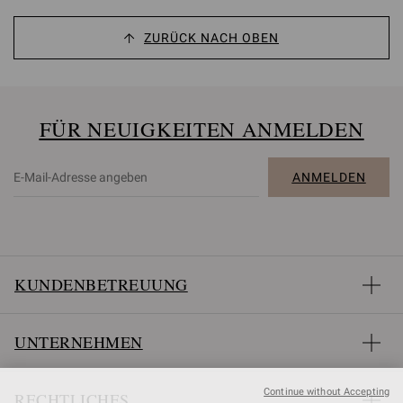
ZURÜCK NACH OBEN
FÜR NEUIGKEITEN ANMELDEN
ANMELDEN
KUNDENBETREUUNG
UNTERNEHMEN
Continue without Accepting
RECHTLICHES