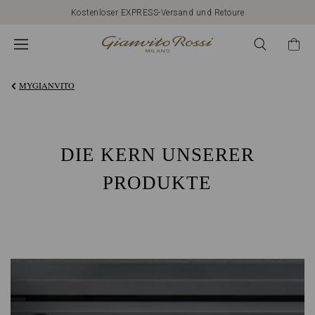
Kostenloser EXPRESS-Versand und Retoure
DAS
GIANVITO
MYGIANVITO
ROSSI-
ERBE:
DIE KERN UNSERER
PRODUKTE
ITALIENISCHE
QUALITÄT
UND