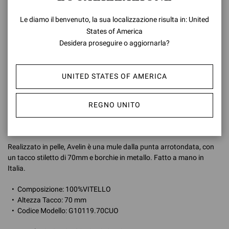
Le diamo il benvenuto, la sua localizzazione risulta in: United
States of America
AVVISAMI QUANDO DISPONIBILE
Desidera proseguire o aggiornarla?
VERIFICA LA DISPONIBILITÀ IN BOUTIQUE
UNITED STATES OF AMERICA
AGGIUNGI ALLA LISTA DEI DESIDERI
REGNO UNITO
DETTAGLI PRODOTTO
Realizzato in pelle, Avelin è una mule dalla punta arrotondata, con
un tacco stiletto di 70mm e borchie in metallo. Fatto a mano in
Italia.
Composizione: 100%VITELLO
Altezza Tacco: 70 mm
Codice Modello: G10119.70CUO