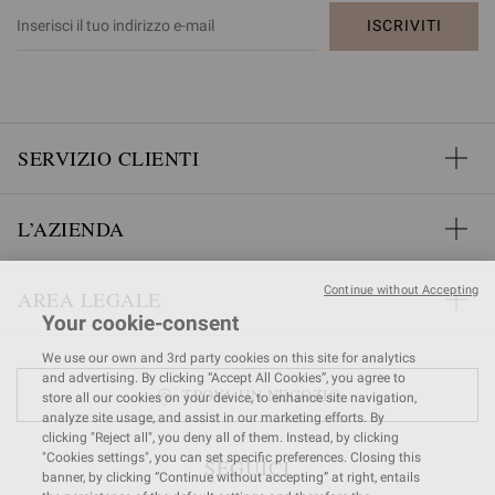
ISCRIVITI
SERVIZIO CLIENTI
L’AZIENDA
Continue without Accepting
AREA LEGALE
Your cookie-consent
We use our own and 3rd party cookies on this site for analytics
and advertising. By clicking “Accept All Cookies”, you agree to
TROVA UN NEGOZIO
store all our cookies on your device, to enhance site navigation,
analyze site usage, and assist in our marketing efforts. By
clicking "Reject all", you deny all of them. Instead, by clicking
"Cookies settings", you can set specific preferences. Closing this
SEGUICI
banner, by clicking “Continue without accepting” at right, entails