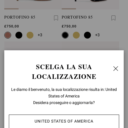
PORTOFINO 85
PORTOFINO 85
£750,00
£750,00
+3
+3
SCELGA LA SUA
LOCALIZZAZIONE
Le diamo il benvenuto, la sua localizzazione risulta in: United
States of America
Desidera proseguire o aggiornarla?
UNITED STATES OF AMERICA
PORTOFINO 85
PORTOFINO 85