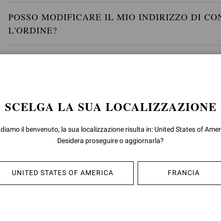
POSSO MODIFICARE IL MIO INDIRIZZO DI C
L'ORDINE?
COME FACCIO A CONOSCERE I TEMPI E I COS
IL MIO PACCO SARÀ ASSICURATO E DOVRÒ 
SCELGA LA SUA LOCALIZZAZIONE
CI SARANNO DAZI O TASSE AGGIUNTIVI DA 
 diamo il benvenuto, la sua localizzazione risulta in: United States of Amer
Desidera proseguire o aggiornarla?
COME POSSO TRACCIARE LA CONSEGNA DEL 
UNITED STATES OF AMERICA
FRANCIA
SE EFFETTUO UN ORDINE MULTIPLO, GLI ART
È POSSIBILE LA CONSEGNA IN NEGOZIO?