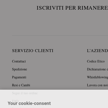
ISCRIVITI PER RIMANER
SERVIZIO CLIENTI
L’AZIEN
Contattaci
Codice Etico
Spedizione
Dichiarazione d
Pagamenti
Whistleblowin
Resi e Cambi
Lavora con noi
Segui il tuo ordine
FAQ
Your cookie-consent