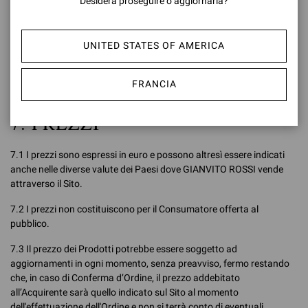
Desidera proseguire o aggiornarla?
potrebbero differire per dimensioni o in relazione a eventuali
accessori. Tali immagini devono pertanto essere intese come
indicative. Ai fini del Contratto farà fede la descrizione del Prodotto
UNITED STATES OF AMERICA
contenuta nella Conferma d'Ordine trasmessa all'Utente.
FRANCIA
7. PREZZI
7.1 I prezzi sono espressi in euro e possono altresì essere indicati
anche nelle diverse valute dei Paesi dove GIANVITO ROSSI vende
attraverso il Sito.
7.2 I prezzi non costituiscono per il Consumatore offerta al
pubblico.
7.3 Il prezzo dei Prodotti potrebbe essere soggetto ad
aggiornamenti in ogni momento, senza preavviso, fermo restando
che, in caso di Conferma d’Ordine, il prezzo addebitato
all’Acquirente sarà quello indicato sul Sito al momento
dell'effettuazione dell'Ordine e non si terrà conto di eventuali