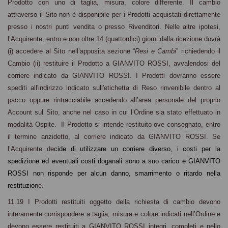
Prodotto con uno di taglia, misura, colore differente. Il cambio
attraverso il Sito non è disponibile per i Prodotti acquistati direttamente
presso i nostri punti vendita o presso Rivenditori. Nelle altre ipotesi,
l’Acquirente, entro e non oltre 14 (quattordici) giorni dalla ricezione dovrà
(i) accedere al Sito nell’apposita sezione “
Resi e Cambi
” richiedendo il
Cambio (ii) restituire il Prodotto a GIANVITO ROSSI, avvalendosi del
corriere indicato da GIANVITO ROSSI. I Prodotti dovranno essere
spediti all'indirizzo indicato sull'etichetta di Reso rinvenibile dentro al
pacco oppure rintracciabile accedendo all’area personale del proprio
Account sul Sito, anche nel caso in cui l’Ordine sia stato effettuato in
modalità Ospite. Il Prodotto si intende restituito ove consegnato, entro
il termine anzidetto, al corriere indicato da GIANVITO ROSSI.
Se
l’Acquirente de
cide di utilizzare un corriere diverso, i costi per la
spedizione ed eventuali costi doganali sono a suo carico e GIANVITO
ROSSI non risponde per alcun danno, smarrimento o ritardo nella
restituzio
ne.
11.19 I Prodotti restituiti oggetto della richiesta di cambio devono
interamente corrispondere a taglia, misura e colore indicati nell’Ordine e
devono essere restituiti a GIANVITO ROSSI integri, completi e nello