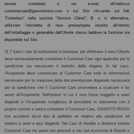
essere contattato
o
via e-mail all’indirizzo
customercare@gianvitorossi.com
o sul Sito cliccando sul link
“
Contattaci
” nella sezione “
Servizio Clienti
”; B.
o, in alternativa,
utilizzare l’etichetta di reso prestampata inserita all’interno
dell’imballaggio
o generabile dall’Utente stesso laddove la funzione sia
disponibile sul Sito.
11.7 Salvi i casi di restituzione in boutique, per effettuare il reso l’Utente
deve necessariamente contattare il Customer Care ogni qualvolta per la
spedizione sia necessario il transito dalla dogana. In tal caso,
l’Acquirente deve comunicare al Customer Care tutte le informazioni
necessarie per la creazione della documentazione doganale necessaria
per la spedizione che il Customer Care provvederà a scaricare e far
avere all’Acquirente.
Nell’ipotesi in cui il reso
fosse soggetto a oneri
doganali
e l’Acquirente scegliesse di
procedere
in autonomia con il
proprio corriere
e
senza contattare il Customer Care, GIANVITO ROSSI
non accetterà alcun tipo di addebito né relativo alla spedizione né
relativo a oneri e dazi doganali
. Nei Casi di Vendite a distanza tramite
Customer Care nei paesi non presenti a sito (ad eccezione di Brasile e