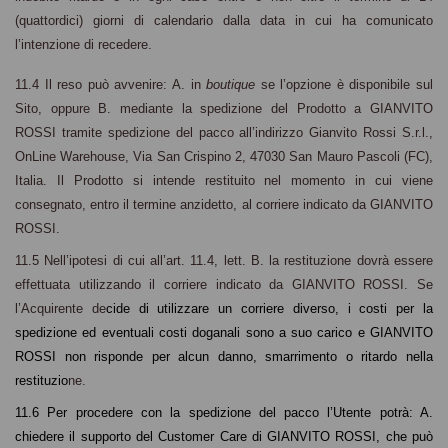
(quattordici) giorni di calendario dalla data in cui ha comunicato
l’intenzione di recedere.
11.4 Il reso può avvenire: A. in
boutique
se l’opzione è disponibile sul
Sito, oppure B. mediante la spedizione del Prodotto a GIANVITO
ROSSI tramite spedizione del pacco all’indirizzo Gianvito Rossi S.r.l.,
OnLine Warehouse, Via San Crispino 2, 47030 San Mauro Pascoli (FC),
Italia. Il Prodotto si intende restituito nel momento in cui viene
consegnato, entro il termine anzidetto, al corriere indicato da GIANVITO
ROSSI.
11.5 Nell’ipotesi di cui all’art. 11.4, lett. B. la restituzione dovrà essere
effettuata utilizzando il corriere indicato da GIANVITO ROSSI.
Se
l’Acquirente de
cide di utilizzare un corriere diverso, i costi per la
spedizione ed eventuali costi doganali sono a suo carico e GIANVITO
ROSSI non risponde per alcun danno, smarrimento o ritardo nella
restituzio
ne.
11.6 Per procedere con la spedizione del pacco
l’Utente
potrà
: A.
chiedere il supporto del Customer Care di GIANVITO ROSSI
,
che può