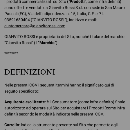
I prodotti commercializzati sul Sito ("
Prodotti
", come infra definiti)
sono offerti e venduti da Gianvito Rossi S.r.l. con sede in San Mauro
Pascoli (FC), Via dell’indipendenza n. 15, Italia, C.F. e P.I.
03591680404 (“GIANVITO ROSSI”); indirizzo e-mail:
customercare@gianvitorossi.com
.
GIANVITO ROSSI è proprietaria del Sito, nonché titolare del marchio
“Gianvito Rossi” (il “
Marchio
”).
********
DEFINIZIONI
Nelle presenti CGV i seguenti termini hanno il significato qui di
seguito specificato:
Acquirente e/o Utente
: è il Consumatore (come infra definito) finale
autorizzato ad operare sul Sito per acquistare i Prodotti (come infra
definiti) secondo le modalità indicate nelle presenti CGV.
Carrello
: indica lo strumento presente sul Sito che permette agli