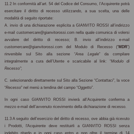
11.2 In conformità all’art. 54 del Codice del Consumo, l’Acquirente potrà
esercitare il diritto di recesso utilizzando, a sua scelta, una delle
modalità di seguito riportate:
A. invio di una dichiarazione esplicita a GIANVITO ROSSI all’indirizzo
e-mail customercare@gianvitorossi.com nella quale comunica di volersi
avvalere del diritto di recesso; B. invio all’indirizzo e-mail
customercare@gianvitorossi.com del Modulo di Recesso (“
MDR
”)
rinvenibile sul Sito alla sezione “
Area Legale
” da compilare
integralmente a cura dell’Utente e scaricabile al link: “
Modulo di
Recesso”
;
C. selezionando direttamente sul Sito alla Sezione “
Contattaci
”, la voce
“
Recesso
” nel menù a tendina del campo “
Oggetto
”.
In ogni caso GIANVITO ROSSI invierà all’Acquirente conferma a
mezzo e-mail dell’avvenuto ricevimento della dichiarazione di recesso.
11
.3
A seguito dell’esercizio del diritto di recesso, ove abbia già ricevuto
i Prodotti, l'Acquirente deve restituirli a GIANVITO ROSSI senza
indebito ritardo e in ogni caso entro e non oltre il termine di 14