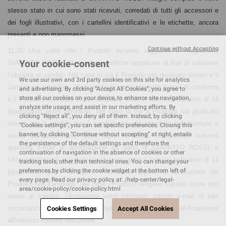
stesso stato in cui sono stati ricevuti, corredati di tutti gli accessori e
dei fogli illustrativi, con i cartellini identificativi e le etichette, ancora
presenti e non manomessi.
Continue without Accepting
11.20 Una volta che i Prodotti avranno raggiunto il magazzino,
Your cookie-consent
GIANVITO ROSSI effettuerà le verifiche opportune al fine di valutarne
l’idoneità al cambio. Nel caso in cui il Prodotto sia giudicato idoneo e il
We use our own and 3rd party cookies on this site for analytics
cambio sia possibile, l’Acquirente riceverà apposita e-mail di conferma
and advertising. By clicking “Accept All Cookies”, you agree to
store all our cookies on your device, to enhance site navigation,
e il Prodotto cambiato verrà recapitato entro il termine indicativo di 14
analyze site usage, and assist in our marketing efforts. By
(quattordici) giorni lavorativi. Nel caso in cui il Prodotto sia giudicato
clicking "Reject all", you deny all of them. Instead, by clicking
idoneo per il cambio ma il cambio non sia possibile (ad esempio a
"Cookies settings", you can set specific preferences. Closing this
banner, by clicking “Continue without accepting” at right, entails
causa dell’esaurimento della taglia richiesta), l’Acquirente riceverà
the persistence of the default settings and therefore the
apposita e-mail di informazione da parte di GIANVITO ROSSI e
continuation of navigation in the absence of cookies or other
l’Acquirente potrà scegliere se ricevere, entro il termine indicativo di 14
tracking tools, other than technical ones. You can change your
preferences by clicking the cookie widget at the bottom left of
(quattordici) giorni lavorativi, il rimborso oppure la restituzione del
every page. Read our privacy policy at: /help-center/legal-
Prodotto non cambiato. Nel caso i Prodotti vengano valutati come non
area/cookie-policy/cookie-policy.html
idonei al cambio, l’Acquirente verrà informato tramite e-mail di tale
circostanza e i Prodotti restituiti verranno rispediti all’Acquirente
Cookies Settings
Accept All Cookies
all'indirizzo inserito nell'Ordine.