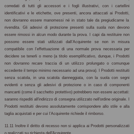
corredati di tutti gli accessori e i fogli illustrativi,
con i cartellini
identificativi e le etichette, ove presenti, ancora attaccati ai Prodotti
,
non
dovranno essere
manomessi
né in stato tale da pregiudicarne la
rivendita.
Gli adesivi di protezione presenti sulla suola non devono
essere rimossi in alcun modo durante la prova.
I capi da restituire non
possono essere stati utilizzati dall’Acquirente se non in misura
compatibile con l’effettuazione di una normale prova necessaria per
decidere se tenerli o meno (a titolo esemplificativo, dunque, i Prodotti
non dovranno recare traccia di un utilizzo prolungato o comunque
eccedente il tempo minimo necessario ad una prova). I Prodotti restituiti
senza scatola, in una scatola danneggiata, con la suola con segni
evidenti
e senza gli adesivi di protezione
o in caso di componenti
mancanti (come il sacchetto protettivo) potrebbero non essere accettati:
saranno rispediti all'indirizzo di consegna utilizzato nell'ordine originale.
I
Prodotti restituiti devono assolutamente corrispondere allo stile e alla
taglia acquistati e per cui l’Acquirente richiede il rimborso.
11.11 Inoltre il diritto di
recesso non
si applica ai
Prodotti
personalizzati
o realizzati su richiesta dell'Acquirente.