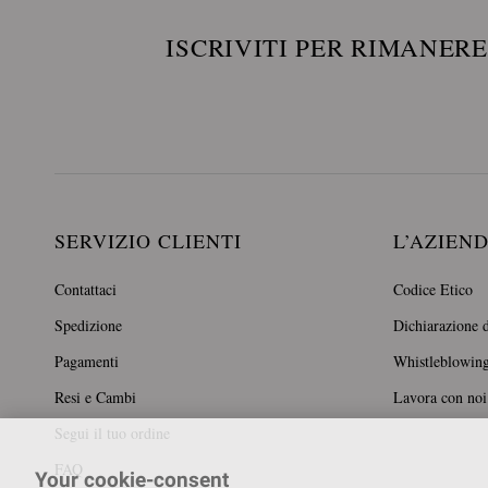
ISCRIVITI PER RIMANER
SERVIZIO CLIENTI
L’AZIEN
Contattaci
Codice Etico
Spedizione
Dichiarazione d
Pagamenti
Whistleblowin
Resi e Cambi
Lavora con noi
Segui il tuo ordine
FAQ
Your cookie-consent