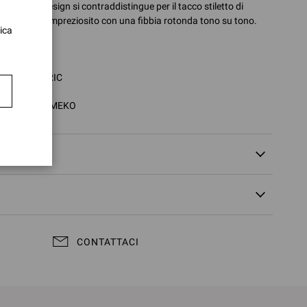
lto. Il suo design si contraddistingue per il tacco stiletto di
o superiore impreziosito con una fibbia rotonda tono su tono.
ica
 100% NAPPA
 105 mm
: G61096.15RIC
.15RIC.NPSMEKO
I
CONTATTACI