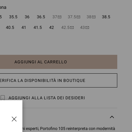
ona
5
35.5
36
36.5
37
37.5
38
38.5
40.5
41
41.5
42
42.5
43
AGGIUNGI AL CARRELLO
ERIFICA LA DISPONIBILITÀ IN BOUTIQUE
AGGIUNGI ALLA LISTA DEI DESIDERI
RODOTTO
ia da artigiani esperti, Portofino 105 reinterpreta con modernità