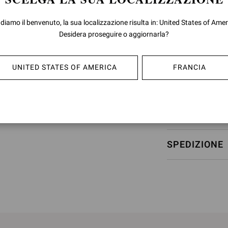
il classico sandalo a
105mm e il cinturin
 diamo il benvenuto, la sua localizzazione risulta in: United States of Amer
Desidera proseguire o aggiornarla?
Composizione:
Altezza Tacco:
Codice Modello
UNITED STATES OF AMERICA
FRANCIA
ID articolo:
G61096
RESI & CAMB
SPEDIZIONE