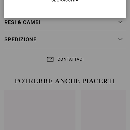
SLOVACCHIA
ID articolo:
G98080.55RIC.COZPRND
RESI & CAMBI
SPEDIZIONE
CONTATTACI
POTREBBE ANCHE PIACERTI