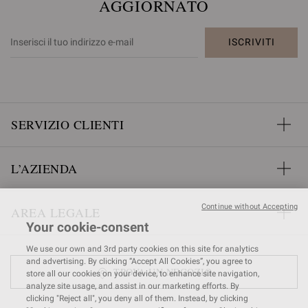
AGGIORNATO
ISCRIVITI
SERVIZIO CLIENTI
L’AZIENDA
Continue without Accepting
AREA LEGALE
Your cookie-consent
We use our own and 3rd party cookies on this site for analytics
and advertising. By clicking “Accept All Cookies”, you agree to
TROVA UN NEGOZIO
store all our cookies on your device, to enhance site navigation,
analyze site usage, and assist in our marketing efforts. By
clicking "Reject all", you deny all of them. Instead, by clicking