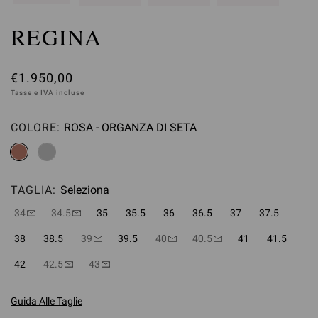
REGINA
€1.950,00
Tasse e IVA incluse
COLORE:
ROSA - ORGANZA DI SETA
Seleziona
TAGLIA:
Seleziona
34
34.5
35
35.5
36
36.5
37
37.5
38
38.5
39
39.5
40
40.5
41
41.5
42
42.5
43
Guida Alle Taglie