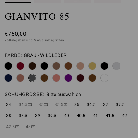
GIANVITO 85
€750,00
Zollabgaben und MwSt. inbegriffen
FARBE:
GRAU - WILDLEDER
Bitte auswählen
SCHUHGRÖSSE:
Bitte auswählen
34
34.5
35
35.5
36
36.5
37
37.5
38
38.5
39
39.5
40
40.5
41
41.5
42
42.5
43