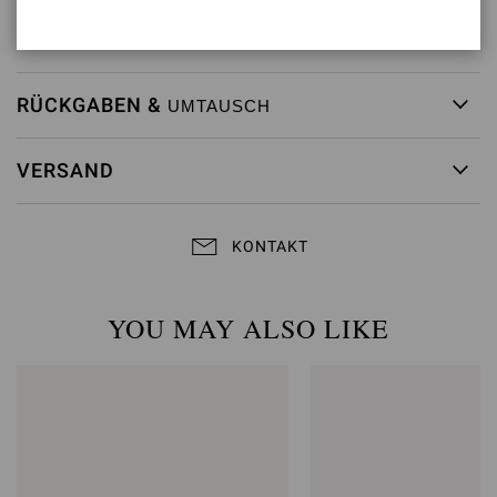
Artikelnummer:
G24580.85RIC.CAMLAPI
RÜCKGABEN &
UMTAUSCH
VERSAND
KONTAKT
YOU MAY ALSO LIKE