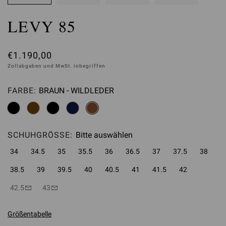
LEVY 85
€1.190,00
Zollabgaben und MwSt. inbegriffen
FARBE:
BRAUN - WILDLEDER
Bitte auswählen
SCHUHGRÖSSE:
Bitte auswählen
34
34.5
35
35.5
36
36.5
37
37.5
38
38.5
39
39.5
40
40.5
41
41.5
42
42.5
43
Größentabelle