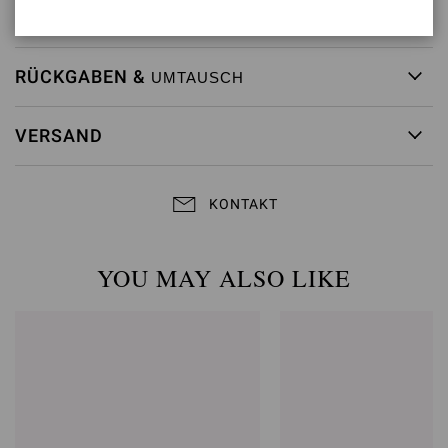
Artikelnummer:
G70321.85RIC.CASTEXA
RÜCKGABEN &
UMTAUSCH
VERSAND
KONTAKT
YOU MAY ALSO LIKE