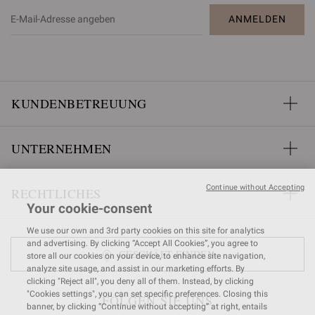
ANMELDEN
KUNDENBETREUUNG
UNTERNEHMEN
Continue without Accepting
RECHTLICHES
Your cookie-consent
We use our own and 3rd party cookies on this site for analytics
and advertising. By clicking “Accept All Cookies”, you agree to
GESCHÄFT FINDEN
store all our cookies on your device, to enhance site navigation,
analyze site usage, and assist in our marketing efforts. By
clicking "Reject all", you deny all of them. Instead, by clicking
"Cookies settings", you can set specific preferences. Closing this
FOLGEN SIE UNS
banner, by clicking “Continue without accepting” at right, entails