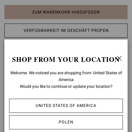
ZUM WARENKORB HINZUFÜGEN
VERFÜGBARKEIT IM GESCHÄFT PRÜFEN
AUF DIE WUNSCHLISTE SETZEN
SHOP FROM YOUR LOCATION
PRODUKTDETAILS
Welcome. We noticed you are shopping from: United States of
Levy 85 ist eine aus weichem Leder gefertigte Stiefelette mit spitzer
America
Zehenpartie und einem eleganten 8,5 cm hohen Stilettoabsatz.
Would you like to continue or update your location?
Akzentuiert wird das Modell von geschwungenen Details am oberen
Rand und farblich abgestimmten Nähten. Handgefertigt in Italien.
UNITED STATES OF AMERICA
Zusammensetzung: 100 % WILDLEDER
Absatzhöhe: 85 mm
Modellcode: G70321.85RIC
POLEN