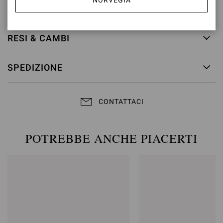
NORVEGIA
ID articolo:
G98080.55RIC.COZPRND
RESI & CAMBI
SPEDIZIONE
CONTATTACI
POTREBBE ANCHE PIACERTI