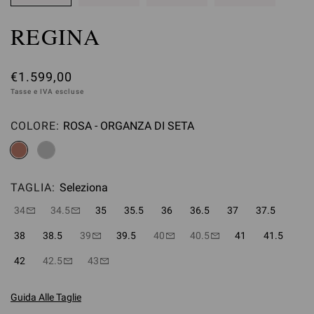
REGINA
€1.599,00
Tasse e IVA escluse
COLORE:
ROSA - ORGANZA DI SETA
Seleziona
TAGLIA:
Seleziona
34
34.5
35
35.5
36
36.5
37
37.5
38
38.5
39
39.5
40
40.5
41
41.5
42
42.5
43
Guida Alle Taglie