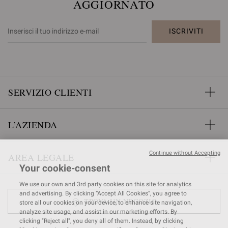
AGGIORNATO
ISCRIVITI
SERVIZIO CLIENTI
L’AZIENDA
Continue without Accepting
AREA LEGALE
Your cookie-consent
We use our own and 3rd party cookies on this site for analytics
and advertising. By clicking “Accept All Cookies”, you agree to
TROVA UN NEGOZIO
store all our cookies on your device, to enhance site navigation,
analyze site usage, and assist in our marketing efforts. By
clicking "Reject all", you deny all of them. Instead, by clicking