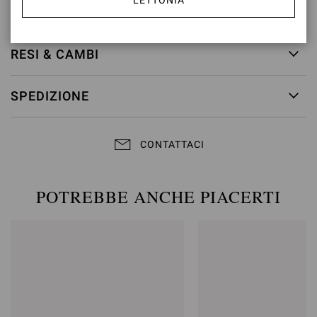
LETTONIA
ID articolo:
G98080.55RIC.COZPRND
RESI & CAMBI
SPEDIZIONE
CONTATTACI
POTREBBE ANCHE PIACERTI