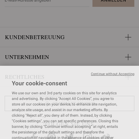
KUNDENBETREUUNG
UNTERNEHMEN
Continue without Accepting
RECHTLICHES
Your cookie-consent
We use our own and 3rd party cookies on this site for analytics
and advertising. By clicking “Accept All Cookies”, you agree to
GESCHÄFT FINDEN
store all our cookies on your device, to enhance site navigation,
analyze site usage, and assist in our marketing efforts. By
clicking "Reject all", you deny all of them. Instead, by clicking
"Cookies settings", you can set specific preferences. Closing this
FOLGEN SIE UNS
banner, by clicking “Continue without accepting” at right, entails
the persistence of the default settings and therefore the
continuation of navigation in the absence of cookies or other