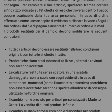
consegna. Per cambiare il tuo articolo, spediscilo tramite corriere
all'indirizzo indicato sull'etichetta di reso che troverai dentro il pacco
oppure scaricabile dalla tua area personale. In caso di ordine
effettuato come utente ospite ti invitiamo a cliccare la voce «Segui il
tuo ordine» dal piè di pagina e inserire il numero di ordine e la mail.
I prodotti restituiti per il cambio devono soddisfare le seguenti
condizioni:
Tutti gli articoli devono essere restituiti nelle loro condizioni
originali, con tutte le etichette intatte.
Prodotti che siano stati indossati, utilizzati, alterati o rovinati
non saranno accettati.
Le calzature restituite senza scatola, in una scatola
danneggiata, con la suola con segni evidenti o in caso di
componenti mancanti (come il sacchetto protettivo) potrebbero
non essere accettate: saranno rispedite all'indirizzo di consegna
utilizzato nell'ordine originale.
Il cambio non è previsto per articoli personalizzati e Made to
Order. La vendita di questi prodotti è finale.
Il cambio su gianvitorossi.com non è disponibile per prodotti