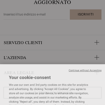
AGGIORNATO
ISCRIVITI
SERVIZIO CLIENTI
L’AZIENDA
Continue without Accepting
AREA LEGALE
Your cookie-consent
We use our own and 3rd party cookies on this site for analytics
and advertising. By clicking “Accept All Cookies”, you agree to
TROVA UN NEGOZIO
store all our cookies on your device, to enhance site navigation,
analyze site usage, and assist in our marketing efforts. By
clicking "Reject all", you deny all of them. Instead, by clicking