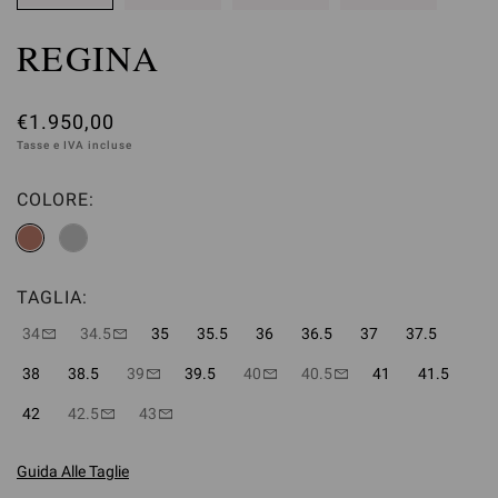
REGINA
€1.950,00
Tasse e IVA incluse
COLORE:
TAGLIA:
34
34.5
35
35.5
36
36.5
37
37.5
38
38.5
39
39.5
40
40.5
41
41.5
42
42.5
43
Guida Alle Taglie