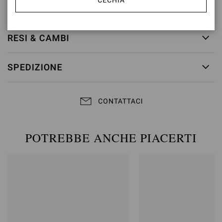
CECHIA
ID articolo:
G98080.55RIC.COZPRND
RESI & CAMBI
SPEDIZIONE
CONTATTACI
POTREBBE ANCHE PIACERTI