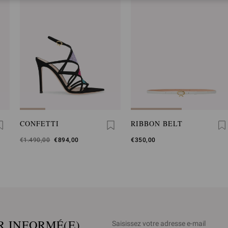
CONFETTI
RIBBON BELT
Était
€1.490,00
,
€894,00
€350,00
est
R INFORMÉ(E)