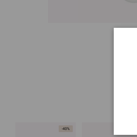
V
-40%
-40%