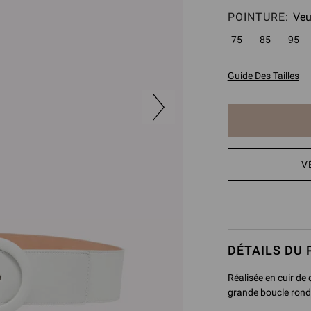
POINTURE:
Veu
75
85
95
Guide Des Tailles
L’
V
article
a
été
ajouté
au
panier
DÉTAILS DU 
Réalisée en cuir de 
grande boucle ronde 