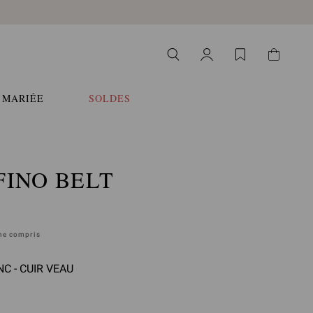
 MARIÉE
SOLDES
FINO BELT
ane compris
C - CUIR VEAU
llez sélectionner