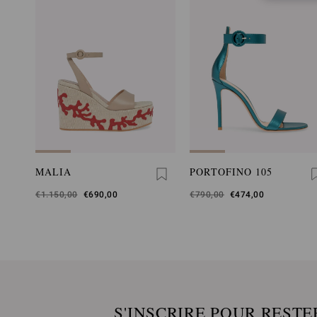
MALIA
PORTOFINO 105
Était
€1.150,00
,
€690,00
Était
€790,00
,
€474,00
est
est
S'INSCRIRE POUR RESTE