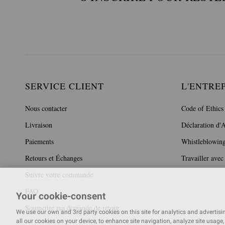
SERVICE CLIENT
L'ENTRE
Nous contacter
Code of Ethics
Livraison
Déclaration d'A
Paiements
Whistleblowin
Retours et Échanges
Travailler avec
Suivre votre commande
FAQ
Your cookie-consent
Soumettre ma demande de retour
We use our own and 3rd party cookies on this site for analytics and advertising
all our cookies on your device, to enhance site navigation, analyze site usage, 