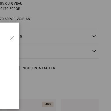
00% CUIR VEAU
V00470.50POR
70.50POR.VGIBIAN
ÉCHANGES
NOUS CONTACTER
ER
-40%