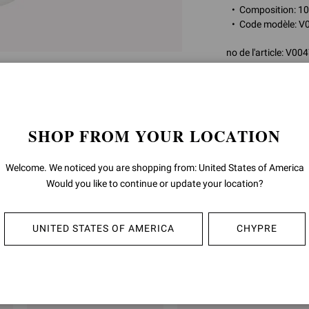
Composition: 1
Code modèle: 
no de l'article:
V004
RETOURS ET
SHOP FROM YOUR LOCATION
LIVRAISON
Welcome. We noticed you are shopping from: United States of America
Would you like to continue or update your location?
UNITED STATES OF AMERICA
CHYPRE
OUS POURRIEZ ÉGALEMENT AIM
-40%