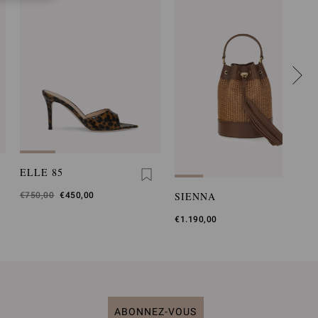
ELLE 85
SIENNA
Était
€750,00
,
€450,00
est
€1.190,00
ABONNEZ-VOUS