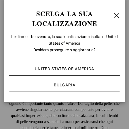
SCELGA LA SUA
LOCALIZZAZIONE
Le diamo il benvenuto, la sua localizzazione risulta in: United
States of America
Desidera proseguire o aggiornarla?
UNITED STATES OF AMERICA
BULGARIA
Ogni calzatura necessita di numerosi passaggi per essere creata, e
ognuno è importante tanto quanto l’altro. Dal taglio della pelle, che
avviene singolarmente per ciascuna componente per evitare
qualsiasi imperfezione, alla cucitura della calzatura, in cui i lembi
di pelle vengono assemblati a mano per assicurarsi che ogni
dettaglio sia perfettamente inserito al millimetro. Dopo