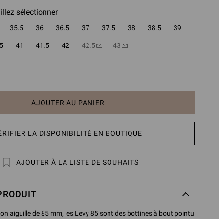
illez sélectionner
35.5
36
36.5
37
37.5
38
38.5
39
5
41
41.5
42
42.5
43
AJOUTER AU PANIER
ÉRIFIER LA DISPONIBILITÉ EN BOUTIQUE
AJOUTER À LA LISTE DE SOUHAITS
PRODUIT
on aiguille de 85 mm, les Levy 85 sont des bottines à bout pointu