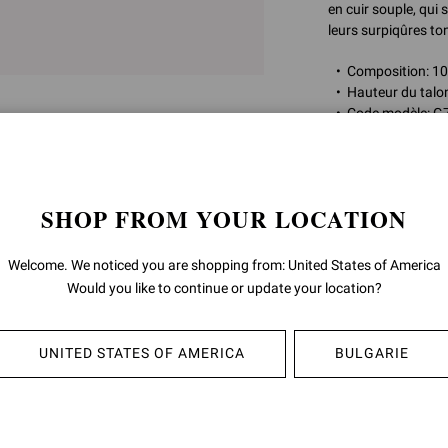
en cuir souple, qui 
leurs surpiqûres ton
Composition: 1
Hauteur du talo
Code modèle: G
no de l'article:
G703
SHOP FROM YOUR LOCATION
RETOURS ET
Welcome. We noticed you are shopping from: United States of America
LIVRAISON
Would you like to continue or update your location?
UNITED STATES OF AMERICA
BULGARIE
OUS POURRIEZ ÉGALEMENT AIM