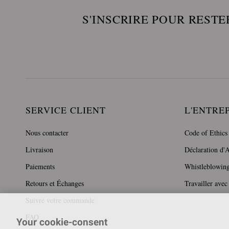
S'INSCRIRE POUR RESTE
SERVICE CLIENT
L'ENTRE
Nous contacter
Code of Ethics
Livraison
Déclaration d'A
Paiements
Whistleblowin
Retours et Échanges
Travailler avec
Suivre votre commande
FAQ
Your cookie-consent