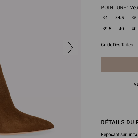
POINTURE:
Veu
34
34.5
35
39.5
40
40.
Guide Des Tailles
L’
V
article
a
été
ajouté
au
panier
DÉTAILS DU 
Reposant sur un tal