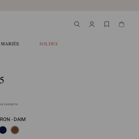
 MARIÉE
SOLDES
5
ane compris
RON - DAIM
llez sélectionner