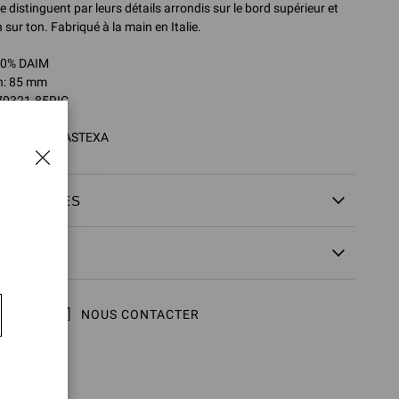
se distinguent par leurs détails arrondis sur le bord supérieur et
 sur ton. Fabriqué à la main en Italie.
00% DAIM
n: 85 mm
70321.85RIC
21.85RIC.CASTEXA
ÉCHANGES
NOUS CONTACTER
ER